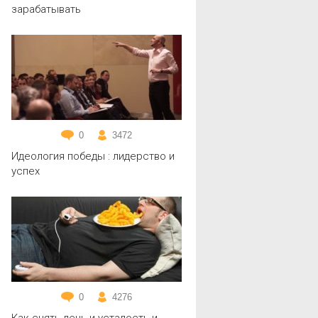
зарабатывать
0
3472
Идеология победы : лидерство и
успех
0
4276