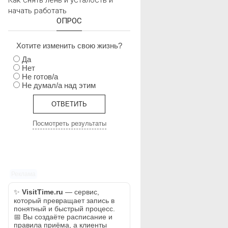
Как снять лень и усталость и
начать работать
ОПРОС
Хотите изменить свою жизнь?
Да
Нет
Не готов/а
Не думал/а над этим
Посмотреть результаты
Реклама
✨
VisitTime.ru
— сервис,
который превращает запись в
понятный и быстрый процесс.
📅 Вы создаёте расписание и
правила приёма, а клиенты